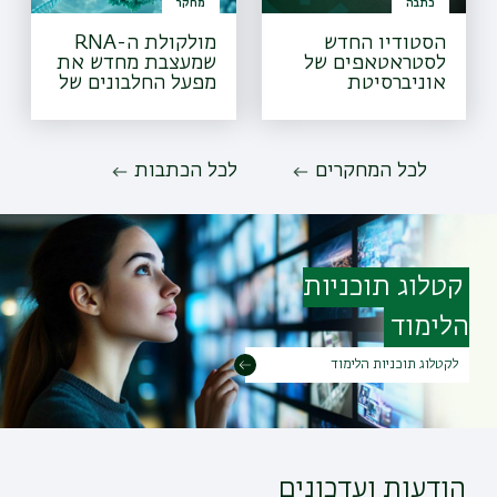
כתבה
מחקר
הסטודיו החדש
מולקולת ה-RNA
לסטראטאפים של
שמעצבת מחדש את
אוניברסיטת
מפעל החלבונים של
בר-אילן
הטפיל
לכל המחקרים
לכל הכתבות
קטלוג תוכניות
הלימוד
לקטלוג תוכניות הלימוד
הודעות ועדכונים