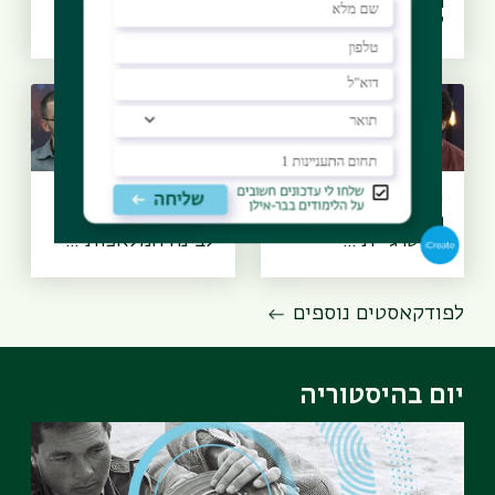
הופכים למידה
מלאכותית, עידן
לזיכרון? א...
הרובוטים - ד״ר...
יסודות הביטחון -
בינו לבינה
האם לישראל יש
מלאכותית - האם
אסטרגיית ...
לבינה המלאכותי...
לפודקאסטים נוספים
יום בהיסטוריה