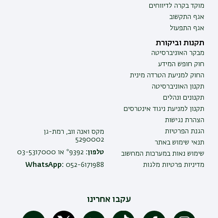
מוקד בקרה לדיווחים
אגף התקשוב
אגף התפעול
תקנות וביקורת
מבקר האוניברסיטה
חוק חופש המידע
החוק למניעת הטרדה מינית
תקנון האוניברסיטה
תקנונים ונהלים
תקנון למניעת ניגוד אינטרסים
הצהרת נגישות
הגנת הפרטיות
מקס ואנה ווב, רמת-גן
5290002
תנאי שימוש באתר
טלפון:
9392* או 03-5317000
שימוש נאות במערכות המחשוב
מדיניות פרטיות מלגות
052-6171988
WhatsApp:
עקבו אחרינו