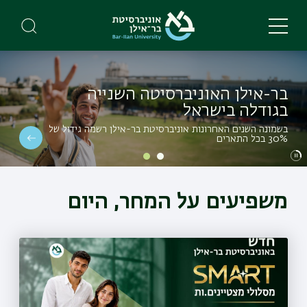
Skip
to
main
content
בר-אילן האוניברסיטה השנייה
בגודלה בישראל
בשמונה השנים האחרונות אוניברסיטת בר-אילן רשמה גידול של
30% בכל התארים
משפיעים על המחר, היום