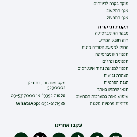
מוקד בקרה לדיווחים
אגף התקשוב
אגף התפעול
תקנות וביקורת
מבקר האוניברסיטה
חוק חופש המידע
החוק למניעת הטרדה מינית
תקנון האוניברסיטה
תקנונים ונהלים
תקנון למניעת ניגוד אינטרסים
הצהרת נגישות
הגנת הפרטיות
מקס ואנה ווב, רמת-גן
5290002
תנאי שימוש באתר
טלפון:
9392* או 03-5317000
שימוש נאות במערכות המחשוב
מדיניות פרטיות מלגות
052-6171988
WhatsApp:
עקבו אחרינו