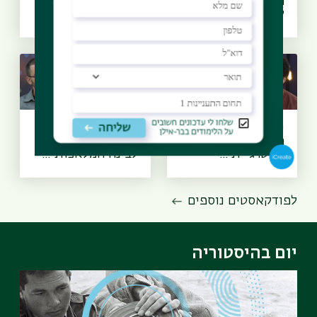
הופכים למידה
מלאכותית, עידן
לזיכרון? א...
הרובוטים - ד״ר...
יסודות הביטחון -
בינו לבינה
האם לישראל יש
מלאכותית - האם
אסטרגיית ...
לבינה המלאכותי...
לפודקאסטים נוספים
יום בהיסטוריה