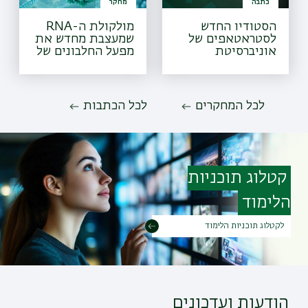
כתבה
מחקר
הסטודיו החדש
מולקולת ה-RNA
לסטראטאפים של
שמעצבת מחדש את
אוניברסיטת
מפעל החלבונים של
בר-אילן
הטפיל
לכל המחקרים
לכל הכתבות
קטלוג תוכניות
הלימוד
לקטלוג תוכניות הלימוד
הודעות ועדכונים