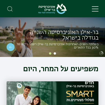
Skip
to
main
content
בר-אילן האוניברסיטה השנייה
בגודלה בישראל
בשמונה השנים האחרונות אוניברסיטת בר-אילן רשמה גידול של
30% בכל התארים
משפיעים על המחר, היום