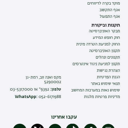
מוקד בקרה לדיווחים
אגף התקשוב
אגף התפעול
תקנות וביקורת
מבקר האוניברסיטה
חוק חופש המידע
החוק למניעת הטרדה מינית
תקנון האוניברסיטה
תקנונים ונהלים
תקנון למניעת ניגוד אינטרסים
הצהרת נגישות
הגנת הפרטיות
מקס ואנה ווב, רמת-גן
5290002
תנאי שימוש באתר
טלפון:
9392* או 03-5317000
שימוש נאות במערכות המחשוב
מדיניות פרטיות מלגות
052-6171988
WhatsApp:
עקבו אחרינו