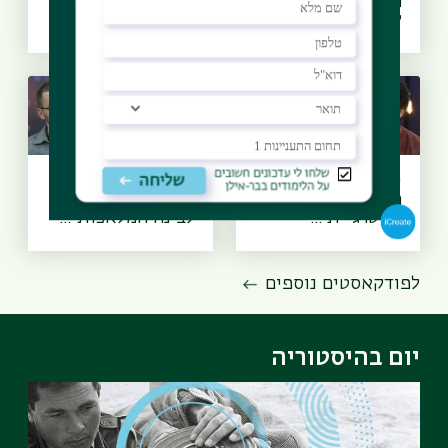
הופכים למידה
מלאכותית, עידן
לזיכרון? א...
הרובוטים - ד״ר...
יסודות הביטחון -
בינו לבינה
האם לישראל יש
מלאכותית - האם
אסטרגיית ...
לבינה המלאכותי...
לפודקאסטים נוספים
יום בהיסטוריה