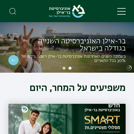
Skip
to
main
content
בר-אילן האוניברסיטה השנייה
בגודלה בישראל
בשמונה השנים האחרונות אוניברסיטת בר-אילן רשמה גידול של
30% בכל התארים
משפיעים על המחר, היום