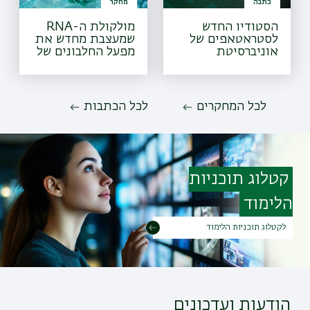
כתבה
מחקר
הסטודיו החדש
מולקולת ה-RNA
לסטראטאפים של
שמעצבת מחדש את
אוניברסיטת
מפעל החלבונים של
בר-אילן
הטפיל
לכל המחקרים
לכל הכתבות
קטלוג תוכניות
הלימוד
לקטלוג תוכניות הלימוד
הודעות ועדכונים