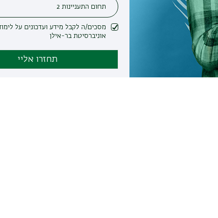
מסכים/ה לקבל מידע ועדכונים על לימודים ופעילות
אוניברסיטת בר-אילן