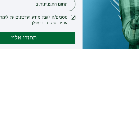
מסכים/ה לקבל מידע ועדכונים על לימודים ופעילות
אוניברסיטת בר-אילן