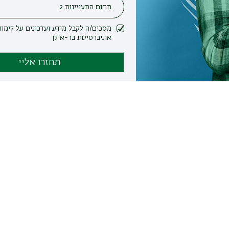
מסכים/ה לקבל מידע ועדכונים על לימודים ופעילות
אוניברסיטת בר-אילן