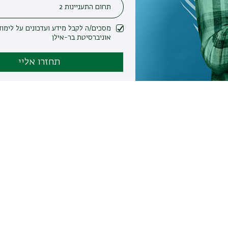
מסכים/ה לקבל מידע ועדכונים על לימודים ופעילות
אוניברסיטת בר-אילן