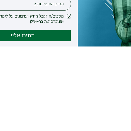
מסכים/ה לקבל מידע ועדכונים על לימודים ופעילות
אוניברסיטת בר-אילן