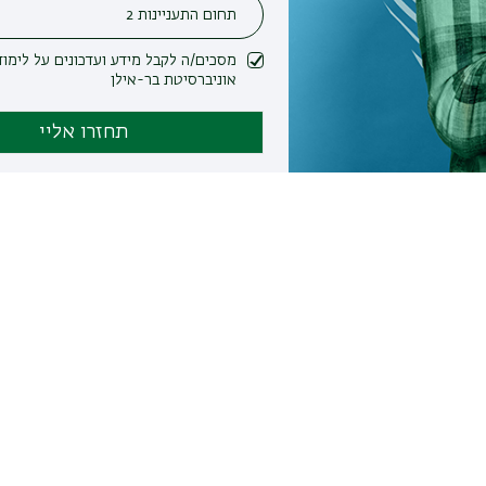
מסכים/ה לקבל מידע ועדכונים על לימודים ופעילות
אוניברסיטת בר-אילן