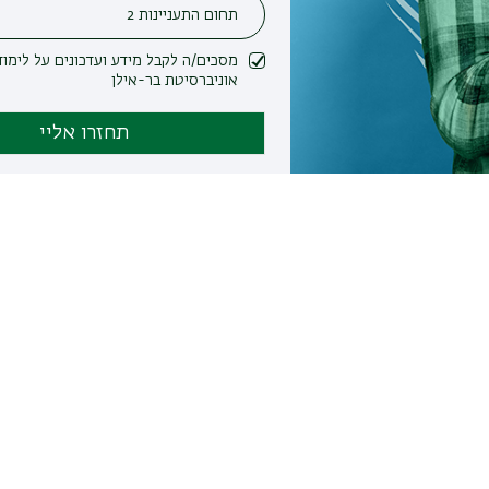
מסכים/ה לקבל מידע ועדכונים על לימודים ופעילות
אוניברסיטת בר-אילן