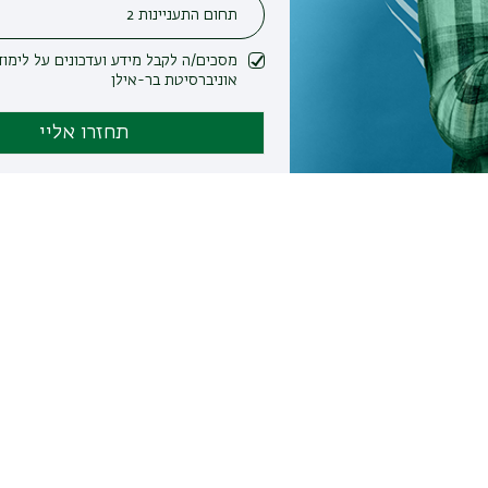
מסכים/ה לקבל מידע ועדכונים על לימודים ופעילות
אוניברסיטת בר-אילן