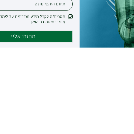
מסכים/ה לקבל מידע ועדכונים על לימודים ופעילות
אוניברסיטת בר-אילן