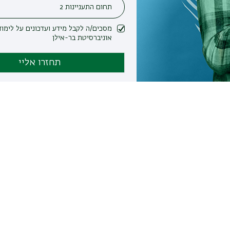
מסכים/ה לקבל מידע ועדכונים על לימודים ופעילות
אוניברסיטת בר-אילן