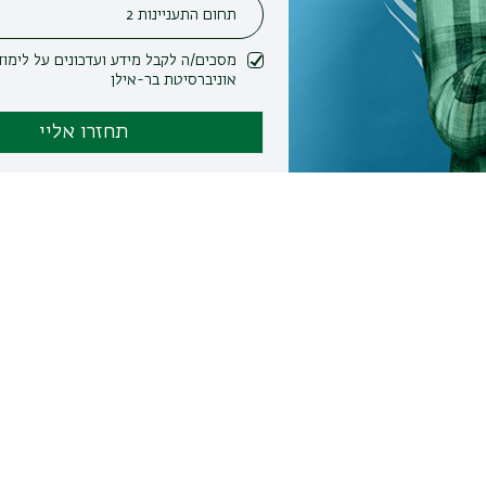
מסכים/ה לקבל מידע ועדכונים על לימודים ופעילות
אוניברסיטת בר-אילן