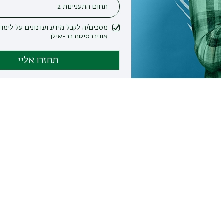
מסכים/ה לקבל מידע ועדכונים על לימודים ופעילות
אוניברסיטת בר-אילן