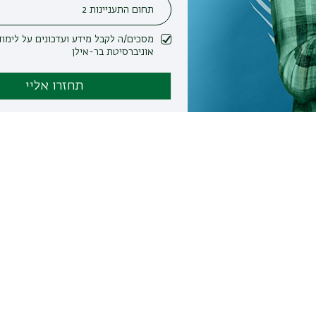
מסכים/ה לקבל מידע ועדכונים על לימודים ופעילות
אוניברסיטת בר-אילן