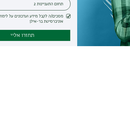
מסכים/ה לקבל מידע ועדכונים על לימודים ופעילות
אוניברסיטת בר-אילן