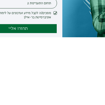
מסכים/ה לקבל מידע ועדכונים על לימודים ופעילות
אוניברסיטת בר-אילן