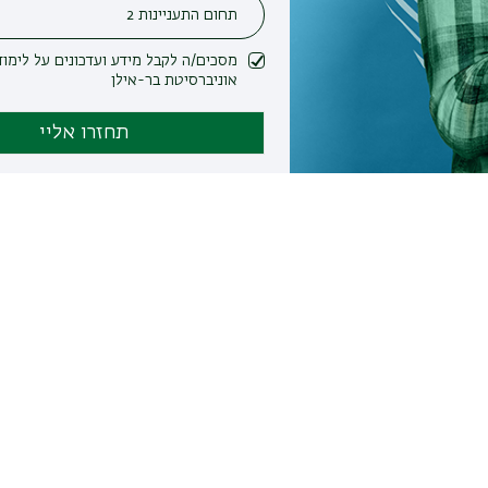
מסכים/ה לקבל מידע ועדכונים על לימודים ופעילות
אוניברסיטת בר-אילן