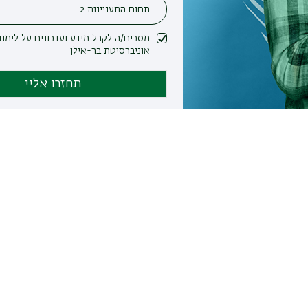
מסכים/ה לקבל מידע ועדכונים על לימודים ופעילות
אוניברסיטת בר-אילן