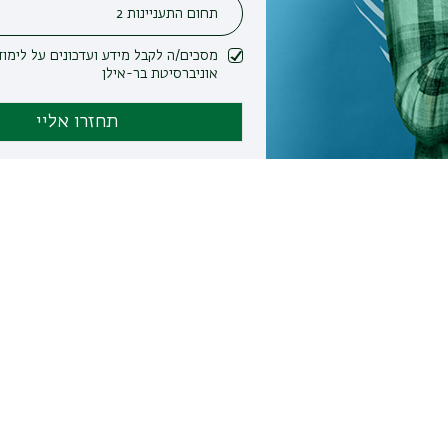
מסכים/ה לקבל מידע ועדכונים על לימודים ופעילות
אוניברסיטת בר-אילן