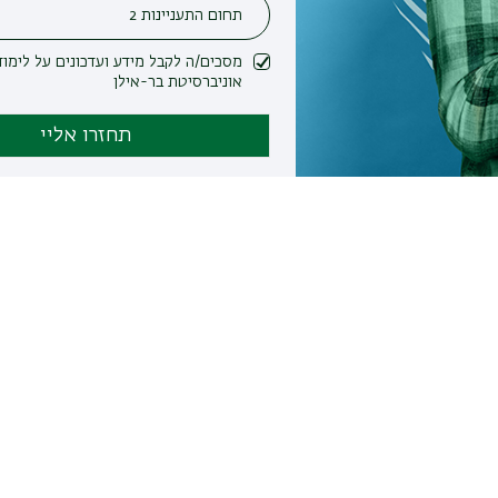
מסכים/ה לקבל מידע ועדכונים על לימודים ופעילות
אוניברסיטת בר-אילן