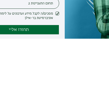
מסכים/ה לקבל מידע ועדכונים על לימודים ופעילות
אוניברסיטת בר-אילן