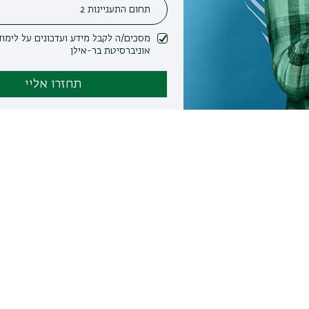
מסכים/ה לקבל מידע ועדכונים על לימודים ופעילות
אוניברסיטת בר-אילן