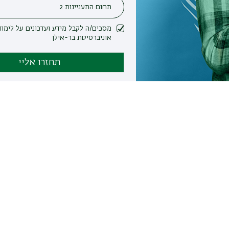
מסכים/ה לקבל מידע ועדכונים על לימודים ופעילות
אוניברסיטת בר-אילן