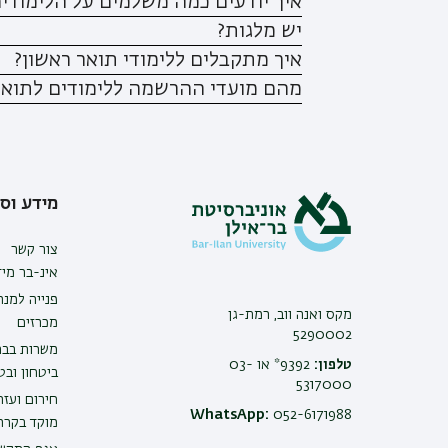
איך יודעים כמה משלמים על הלימודי
יש מלגות?
איך מתקבלים ללימודי תואר ראשון?
מהם מועדי ההרשמה ללימודים לתואר
מידע וסי
צור קשר
אינ-בר מיד
פנייה למנ
מקס ואנה ווב, רמת-גן
מכרזים
5290002
משרות בבר
טלפון:
9392* או 03-
ביטחון ובט
5317000
חירום ועזר
WhatsApp:
052-6171988
מוקד בקרה 