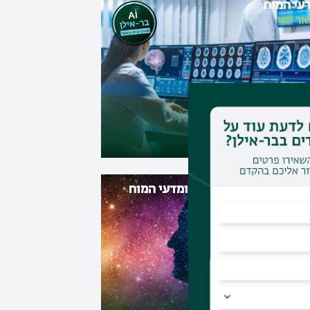
עי המוח
אר שני
 חוגי בפילוסופיה כללית ומדעי המוח
אר ראשון
|
דו-חוגי מובנה