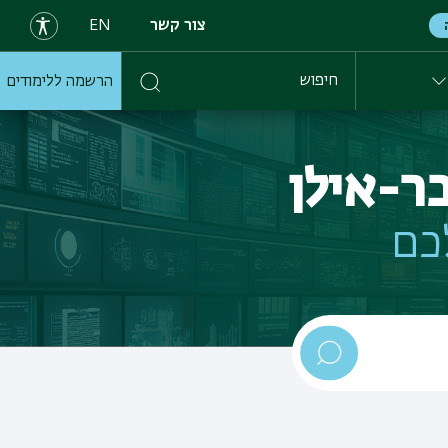
צור קשר
EN
הרשמה ללימודים
חיפוש
ר-אילן
כם