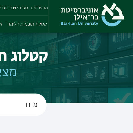
Skip
מתעניינים
סטודנטים
בוגרי
to
main
content
קטלוג תוכניות הלימוד
או
קטלוג ת
מצא