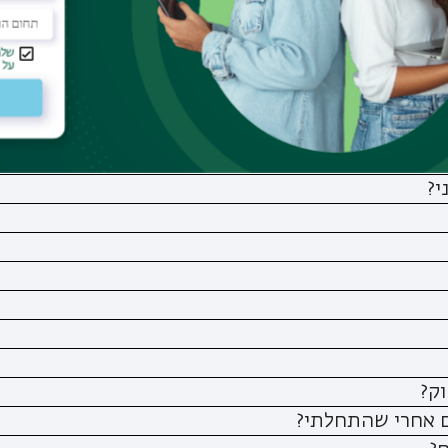
שון?
י?
ק?
ם אחרי שהתחלתי?