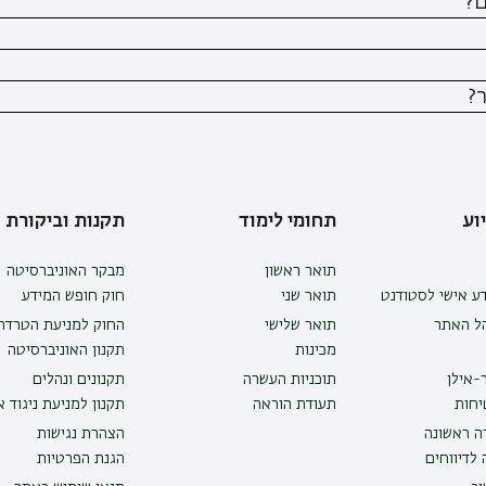
ם?
?
וע
תחומי לימוד
תקנות וביקורת
תואר ראשון
מבקר האוניברסיטה
ע אישי לסטודנט
תואר שני
חוק חופש המידע
הל האתר
תואר שלישי
החוק למניעת הטרדה 
מכינות
תקנון האוניברסיטה
-אילן
תוכניות העשרה
תקנונים ונהלים
יחות
תעודת הוראה
תקנון למניעת ניגוד 
ה ראשונה
הצהרת נגישות
לדיווחים
הגנת הפרטיות