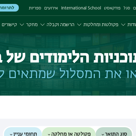
לתרומה
ם
סגל
פודקאסט
International School
אירועים
ספריות
דות
פקולטות ומחלקות
הרשמה וקבלה
מחקר
קישורים
וכניות הלימודים של ב
ו את המסלול שמתאים ל
סוג התואר
פקולטה או מחלקה
תחומי עניין