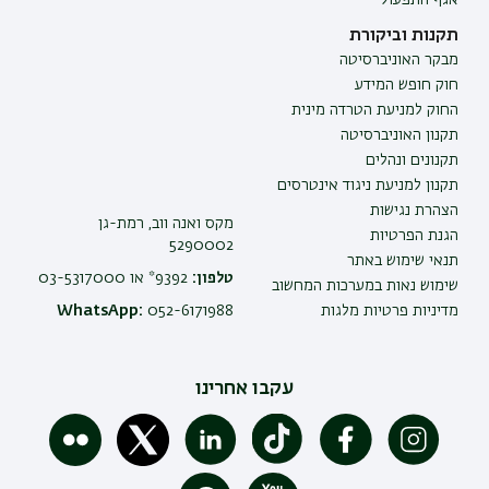
תקנות וביקורת
מבקר האוניברסיטה
חוק חופש המידע
החוק למניעת הטרדה מינית
תקנון האוניברסיטה
תקנונים ונהלים
תקנון למניעת ניגוד אינטרסים
הצהרת נגישות
מקס ואנה ווב, רמת-גן
הגנת הפרטיות
5290002
תנאי שימוש באתר
טלפון:
9392* או 03-5317000
שימוש נאות במערכות המחשוב
מדיניות פרטיות מלגות
052-6171988
WhatsApp:
עקבו אחרינו