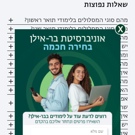
שאלות נפוצות
מהם סוגי המסלולים בלימודי תואר ראשון?
מהם סוגי המסלולים בלימודי תואר שני?
מהי שנת הלימודים האקדמית?
יש קורסי אנגלית כחלק מהתואר?
ומה לגבי עברית?
מהי "שעה סמסטריאלית"?
איך בונים מערכת שעות?
מה זה סילבוס ואיפה רואים אותו?
האם ניתן ללמוד חלק מהקורסים מרחוק?
אפשר לשנות תואר או תוכנית לימודים אחרי
שהתחלתי?
איך יודעים כמה משלמים על הלימודים?
יש מלגות?
איך מתקבלים ללימודי תואר ראשון?