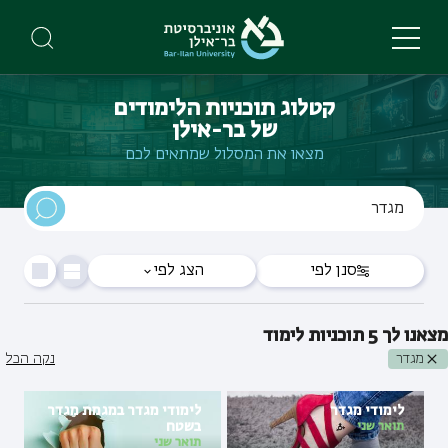
Skip
to
main
content
קטלוג תוכניות הלימודים
של בר-אילן
מצאו את המסלול שמתאים לכם
סנן לפי
הצג לפי
מצאנו לך
5
תוכניות לימוד
מגדר
נקה הכל
לימודי מגדר
לימודי מגדר במגמת מגדר
בשטח
תואר שני
תואר שני