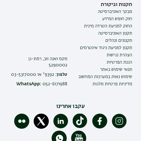
תקנות וביקורת
מבקר האוניברסיטה
חוק חופש המידע
החוק למניעת הטרדה מינית
תקנון האוניברסיטה
תקנונים ונהלים
תקנון למניעת ניגוד אינטרסים
הצהרת נגישות
מקס ואנה ווב, רמת-גן
הגנת הפרטיות
5290002
תנאי שימוש באתר
טלפון:
9392* או 03-5317000
שימוש נאות במערכות המחשוב
מדיניות פרטיות מלגות
052-6171988
WhatsApp:
עקבו אחרינו