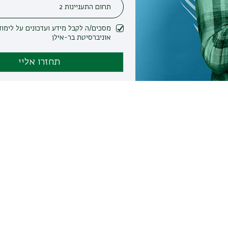
מסכים/ה לקבל מידע ועדכונים על לימודים ופעילות
אוניברסיטת בר-אילן