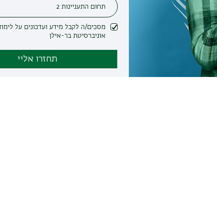
מסכים/ה לקבל מידע ועדכונים על לימודים ופעילות
אוניברסיטת בר-אילן