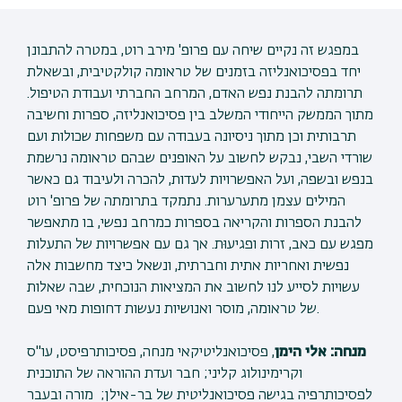
במפגש זה נקיים שיחה עם פרופ' מירב רוט, במטרה להתבונן
יחד בפסיכואנליזה בזמנים של טראומה קולקטיבית, ובשאלת
תרומתה להבנת נפש האדם, המרחב החברתי ועבודת הטיפול.
מתוך הממשק הייחודי המשלב בין פסיכואנליזה, ספרות וחשיבה
תרבותית וכן מתוך ניסיונה בעבודה עם משפחות שכולות ועם
שורדי השבי, נבקש לחשוב על האופנים שבהם טראומה נרשמת
בנפש ובשפה, ועל האפשרויות לעדות, להכרה ולעיבוד גם כאשר
המילים עצמן מתערערות. נתמקד בתרומתה של פרופ' רוט
להבנת הספרות והקריאה בספרות כמרחב נפשי, בו מתאפשר
מפגש עם כאב, זרות ופגיעוּת. אך גם עם אפשרויות של התעלות
נפשית ואחריות אתית וחברתית, ונשאל כיצד מחשבות אלה
עשויות לסייע לנו לחשוב את המציאות הנוכחית, שבה שאלות
של טראומה, מוסר ואנושיות נעשות דחופות מאי פעם.
מנחה: אלי הימן
, פסיכואנליטיקאי מנחה, פסיכותרפיסט, עו"ס
וקרימינולוג קליני; חבר ועדת ההוראה של התוכנית
לפסיכותרפיה בגישה פסיכואנליטית של בר-אילן; מורה ובעבר