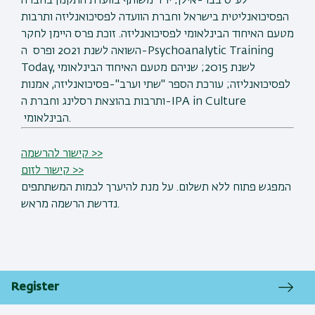
לע"ס בבר-אילן; יו"ר משותף בוועדת התקנון בחברה
הפסיכואנליטית בישראל וחברת הוועדה לפסיכואנליזה ותרבות
מטעם האיחוד הבינלאומי לפסיכואנליזה. זוכת פרס היימן לחקר
השואה לשנת 2021 ופרס ה-Psychoanalytic Training
Today, לשנת 2015; שניהם מטעם האיחוד הבינלאומי
לפסיכואנליזה; עורכת הספר "שתי וערב"-פסיכואנליזה, אמנות
ותרבות בהוצאת רסלינג וחברת ה-IPA in Culture
הבינלאומי.
קישור להרשמה >>
קישור לזום >>
המפגש פתוח ללא תשלום. על מנת להיערך לכמות המשתתפים
נדרשת הרשמה מראש.
Register