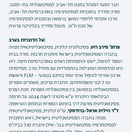
חבר הוועד המנהל במכון תל-אביב לפסיכואנליזה בת-זמננו;
מורה ומדריך בתוכניות לפסיכותרפיה באוניברסיטת תל-אביב,
מרכז אקדמי ללימודי המשך ברפואה ובתוכנית לפסיכותרפיה
של מכון ת"א; מטפל ומדריך בקליניקה פרטית.
על הדוברות בערב:
פרופ' מירב רוט
, פסיכולוגית קלינית, פסיכואנליטיקאית מנחה
בחברה הפסיכואנליטית בישראל וחוקרת תרבות. מורה בבית
הספר לטיפול, ייעוץ והתפתחות האדם באוניברסיטת חיפה. רוט
היא מהדמויות המובילות בהתמודדות עם מחדל 7.10. ממייסדות
וראשות FLM - ארגון אזרחי לטיפול ארוך טווח בחינם בנפגעי
7.10 ובני משפחותיהם. מחברת פרקים, מאמרים וספרים
בפסיכואנליזה ובממשק בין פסיכואנליזה וספרות. זוכת הפרס
הבינלאומי היוקרתי ע"ש סיגורני לשנת 2024 על תרומה
פסיכואנליטית פורצת דרך בתחום הספרות ובתחום הטראומה.
ד"ר הילית אראל-ברודסקי
, עו"ס קלינית, פסיכואנליטיקאית
מנחה בחברה הפסיכואנליטית בישראל, ראש התוכנית
לפסיכותרפיה פסיכואנליטית בבר-אילן וחברת סגל בביה"ס