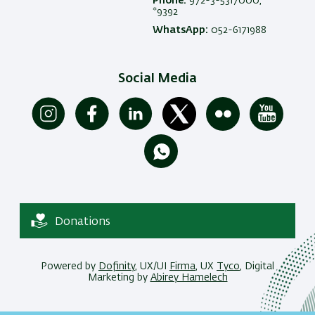
Phone:
972-3-5317000,
*9392
WhatsApp:
052-6171988
Social Media
Donations
Powered by
Dofinity
, UX/UI
Firma
, UX
Tyco
, Digital
Marketing by
Abirey Hamelech