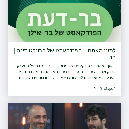
למען האמת - הפודקאסט של פרויקט דינה |
פר...
למען האמת - הפודקאסט של פרויקט דינה: שיחות על המאבק
לצדק ולהכרה עבור נפגעים ונפגעות מאלימות מינית במתקפת
השבעה באוקטובר ובשבי.עונה ראשונה עם חברות פרויקט דינה
ונציגות הועדה המייעצת של הפרויקט. עורכת ומגישת הסדרה:
16.06.2026 | ל סיון
נורית יעקבס־ינוןפרק 1 - נורית יעקבס-ינון בשיחה עם פרופ׳ רות
הלפרין-קדרי על המאבק לצדק והכרה.<a
href="⁠⁠https://bit.ly/whatsapp_channel_bardaat⁠"
target="_blank" rel="ugc noopener noreferrer">⁠עקבו
אחרינו גם בוואטצאפ</a>