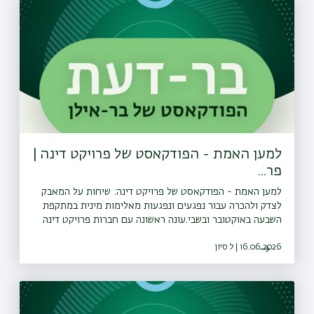
target="_blank" rel="ugc noopener noreferrer">עקבו
אחרינו גם בוואטצאפ</a>
למען האמת - הפודקאסט של פרויקט דינה |
פר...
למען האמת - הפודקאסט של פרויקט דינה: שיחות על המאבק
לצדק ולהכרה עבור נפגעים ונפגעות מאלימות מינית במתקפת
השבעה באוקטובר ובשבי.עונה ראשונה עם חברות פרויקט דינה
ונציגות הועדה המייעצת של הפרויקט. עורכת ומגישת הסדרה:
16.06.2026 | ל סיון
נורית יעקבס־ינוןפרק 2 - נורית יעקבס-ינון בשיחה עם עו״ד אל״מ
במיל׳ שרון זגגי-פנחס על אתגר איסוף הראיות.⁠<a
href="⁠⁠https://bit.ly/whatsapp_channel_bardaat⁠"
target="_blank" rel="ugc noopener noreferrer">עקבו
אחרינו גם בוואטצאפ</a>