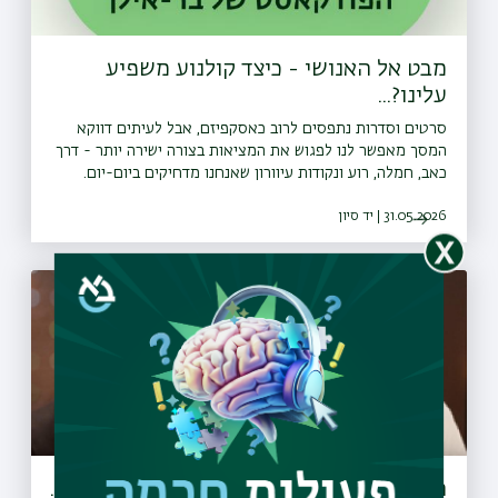
מבט אל האנושי - כיצד קולנוע משפיע
עלינו?...
סרטים וסדרות נתפסים לרוב כאסקפיזם, אבל לעיתים דווקא
המסך מאפשר לנו לפגוש את המציאות בצורה ישירה יותר - דרך
כאב, חמלה, רוע ונקודות עיוורון שאנחנו מדחיקים ביום-יום.
בפרק נוסף בסדרה ״מבט אל האנושי״, ד״ר אסף אוזן מהמחלקה
31.05.2026 | יד סיון
לפרשנות ותרבות משוחח עם ד"ר אורית דודאי, מרצה ומטפלת
באמנות, חוקרת קולנוע פיוטי המלמדת בתוכנית לתואר שני
בטיפול באמנות חזותית במכללת סמינר הקיבוצים ובאוניברסיטת
בר-אילן. הפרק עוסק באופן שבו קולנוע וטלוויזיה (וספציפית
קולנוע פיוטי) פועלים עלינו נפשית ופילוסופית ומפגישים אותנו
עם מה שקשה לנו לראות בעצמנו. <a
href="⁠⁠https://bit.ly/whatsapp_channel_bardaat⁠"
target="_blank" rel="noopener noreferer">⁠עקבו אחרינו
גם בוואטצאפ</a>
המוח הלומד 01 - איך עובד הזיכרון? וכיצד ...