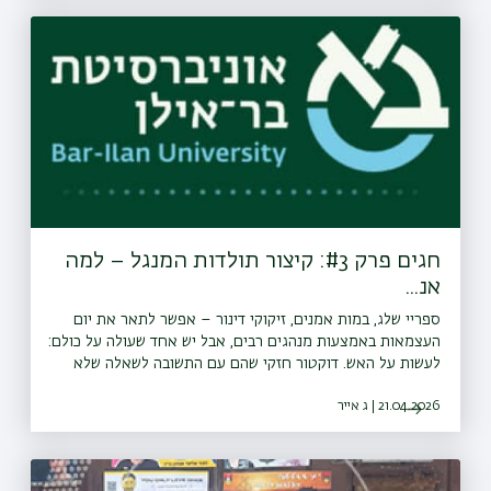
מלאכותית וטרנספורמציה דיגיטלית ב־KPMG ישראל: על
האתגרים שבהטמעת AI בארגונים גדולים, סוגיית ה-Shadow
IT (שימוש פיראטי בכלים), ואיך מייצרים שינוי אמיתי בתהליכי
העבודה היומיומיים.- ד"ר מאיה לוגסי בן חמו (מנכ"לית המל"ג
והות"ת): על האופן שבו האקדמיה הישראלית מתאימה את עצמה
לעידן החדש, השינויים במגמות הרישום לתארים, והדגש על
כישורים ומיומנויות במקום ידע בלבד
חגים פרק #3: קיצור תולדות המנגל – למה
אנ...
ספריי שלג, במות אמנים, זיקוקי דינור – אפשר לתאר את יום
העצמאות באמצעות מנהגים רבים, אבל יש אחד שעולה על כולם:
לעשות על האש. דוקטור חזקי שהם עם התשובה לשאלה שלא
ידענו שאפשר לענות עליה – איך נולד מנהג המנגל?<a
21.04.2026 | ג אייר
href="⁠⁠https://bit.ly/whatsapp_channel_bardaat⁠"
target="_blank" rel="ugc noopener noreferrer">⁠עקבו
אחרינו גם בוואטצאפ</a>