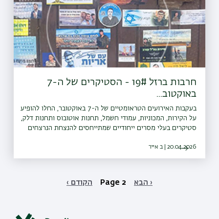
חרבות ברזל 19# - הסטיקרים של ה-7
באוקטוב...
בעקבות האירועים הטראומטיים של ה-7 באוקטובר, החלו להופיע
על הקירות, המכוניות, עמודי חשמל, תחנות אוטובוס ותחנות דלק,
סטיקרים בעלי מסרים ייחודיים שמתייחסים להנצחת הנרצחים
והחללים. רות פרנקנבורג, מבית הספר לעבודה סוציאלית חקרה
20.04.2026 | ב אייר
את הסוגים השונים של הסטיקרים, הסיבות להדבקתם ובעיקר מה
אפשר ללמוד מהתופעה הזו על ההתמודדות שלנו כחברה, עם
אובדן וטראומה. מראיין: אורי טולידאנו<a
href="⁠⁠⁠https://bit.ly/whatsapp_channel_bardaat⁠"
הבא ›
Next
Page 2
‹ הקודם
Previous
target="_blank" rel="ugc noopener noreferrer">עקבו
page
page
Pagination
אחרינו גם בוואטצאפ </a>