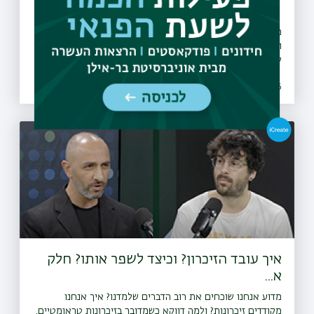
מדוע אנחנו שוכחים את רוב מה שלמדנו? איך אנחנו מקודדים
ושומרים זיכרונות? איך לזכור שמות מצוין? ומהם היתרונות של
למידה אסוציאטיבית אל מול למידה ע״י שינון? איתי עניאל,
דוקטורנט במסלול חינוך וחקר המוח מסביר - איך פועל הזיכרון.
31.05.2026 | יד סיון
<a href="https://bit.ly/whatsapp_channel_bardaat"
target="_blank" rel="ugc noopener noreferrer">⁠עקבו
אחרינו גם בוואטצאפ</a>
איך עובד הזיכרון? וכיצד לשפר אותו? חלק
א...
מדוע אנחנו שוכחים את רוב הדברים שלמדנו? איך אנחנו
מקודדים זיכרונות? ולמה דווקא כשמדובר בזיכרונות טראומטיים,