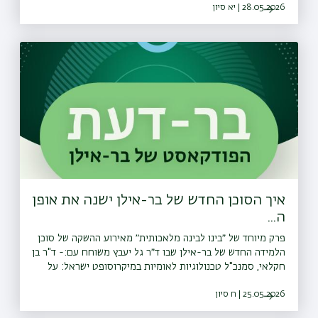
28.05.2026 | יא סיון
איפה האלגוריתמים השונים לא מצליחים להצחיק? וכיצד בכל
זאת ניתן להשתמש בהם בתהליך יצירה קומי. פרק נוסף בסדרה
״בינו לבינה מלאכותית״ עם ד״ר גל יעבץ, מרצה בכיר במחלקה
למדעי המידע ויישומי בינה מלאכותית.<a
href="⁠⁠https://bit.ly/whatsapp_channel_bardaat⁠">⁠⁠עקבו
אחרינו גם בוואטצאפ</a>
איך הסוכן החדש של בר-אילן ישנה את אופן
ה...
פרק מיוחד של ״בינו לבינה מלאכותית״ מאירוע ההשקה של סוכן
הלמידה החדש של בר-אילן שבו ד״ר גל יעבץ משוחח עם:- ד"ר בן
חקלאי, סמנכ"ל טכנולוגיות לאומיות במיקרוסופט ישראל: על
החשיבות הקריטית של ההון האנושי הישראלי כנקודת החוזק
25.05.2026 | ח סיון
המרכזית שלנו אל מול המעצמות הגלובליות, והצורך לאמץ את
הטכנולוגיה ללא פחד.- עידו רון, שותף ומנהל מערך בינה