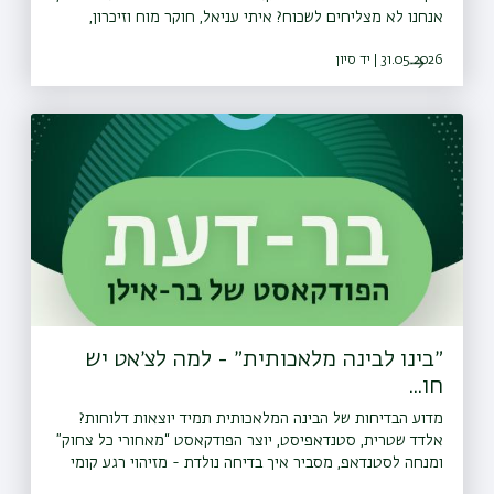
אנחנו לא מצליחים לשכוח? איתי עניאל, חוקר מוח וזיכרון,
דוקטורנט במסלול חינוך וחקר המוח , מתאר כיצד עובד הזיכרון.
31.05.2026 | יד סיון
פרק ראשון בסדרה. מראיין: אורי טולידאנו.<a
href="⁠⁠⁠https://bit.ly/whatsapp_channel_bardaat⁠"
target="_blank" rel="ugc noopener noreferrer">עקבו
אחרינו גם בוואטצאפ⁠</a>
״בינו לבינה מלאכותית״ - למה לצ׳אט יש
חו...
מדוע הבדיחות של הבינה המלאכותית תמיד יוצאות דלוחות?
אלדד שטרית, סטנדאפיסט, יוצר הפודקאסט “מאחורי כל צחוק”
ומנחה לסטנדאפ, מסביר איך בדיחה נולדת - מזיהוי רגע קומי
בחיים, דרך כתיבה וניסוי על במה, ועד הפיין-טיונינג מול קהל חי.