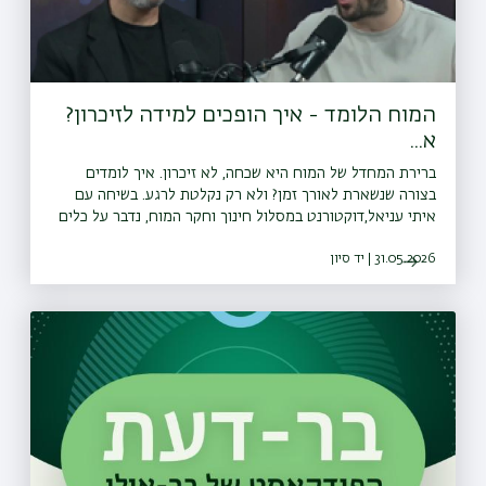
המוח הלומד - איך הופכים למידה לזיכרון?
א...
ברירת המחדל של המוח היא שכחה, לא זיכרון. איך לומדים
בצורה שנשארת לאורך זמן? ולא רק נקלטת לרגע. בשיחה עם
איתי עניאל,דוקטורנט במסלול חינוך וחקר המוח, נדבר על כלים
ללמידה יעילה.<a
31.05.2026 | יד סיון
href="⁠⁠https://bit.ly/whatsapp_channel_bardaat⁠"
target="_blank" rel="ugc noopener noreferrer">⁠עקבו
אחרינו גם בוואטצאפ</a>