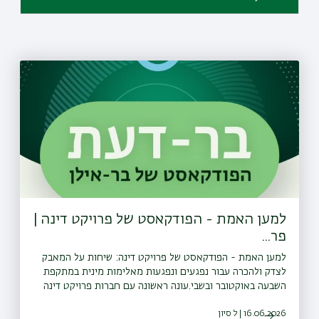
למען האמת - הפודקאסט של פרויקט דינה |
פר...
למען האמת - הפודקאסט של פרויקט דינה: שיחות על המאבק
לצדק ולהכרה עבור נפגעים ונפגעות מאלימות מינית במתקפת
השבעה באוקטובר ובשבי.עונה ראשונה עם חברות פרויקט דינה
ונציגות הועדה המייעצת של הפרויקט. עורכת ומגישת הסדרה:
16.06.2026 | ל סיון
נורית יעקבס-ינוןפרק 5 - פרופ׳ רות הלפרין-קדרי בשיחה עם