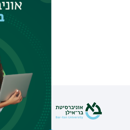
- נורית יעקבס-ינ
והאחריות המשותפ
מידע וסי
צור קשר
אינ-בר מיד