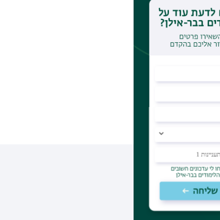
דינה ונציגות הועדה המייעצת של הפרויקט. עורכת ומגישת הסדרה: נורית יעקבס־ינוןפרק 4
המשפטית