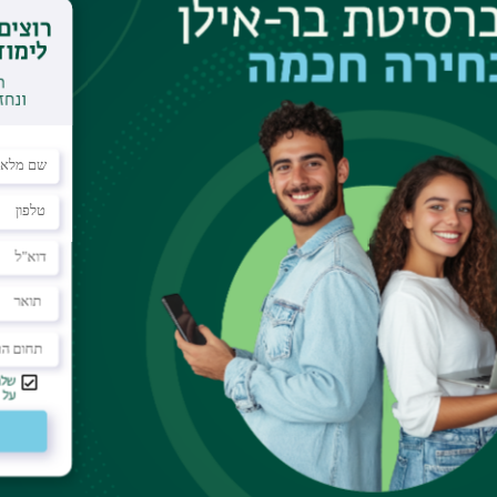
ון בשיחה עם השופטת בדימוס נאוה בן-אור על התיזה 
ת.
עקבו אחרינו גם בוואטצאפ
וע
תחומי לימוד
תקנות וביקורת
תואר ראשון
מבקר האוניברסיטה
ע אישי לסטודנט
תואר שני
חוק חופש המידע