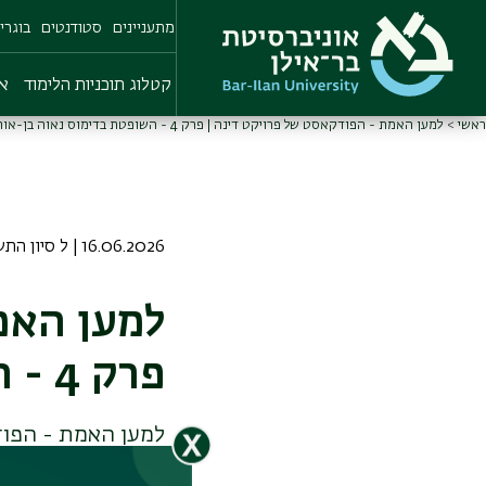
Skip
מתעניינים
סטודנטים
בוגרי
to
main
content
קטלוג תוכניות הלימוד
או
ראשי
למען האמת - הפודקאסט של פרויקט דינה | פרק 4 - השופטת בדימוס נאוה בן-אור
16.06.2026 | ל סיון התשפו
למען האמ
פרק 4 - השופטת בדימוס נאוה בן-אור
למען האמת - הפוד
ונפגעות מאלימות 