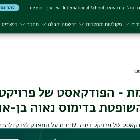
לתרומה
ם
סגל
פודקאסט
International School
אירועים
ספריות
דות
פקולטות ומחלקות
הרשמה וקבלה
מחקר
קישורים
ת - הפודקאסט של פרויקט ד
קאסט של פרויקט דינה: שיחות על המאבק לצדק ולהכר
מינית במתקפת השבעה באוקטובר ובשבי.עונה ראשונה 