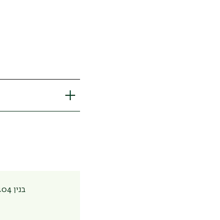
בנין 404 חדר 001 (קומת כניסה)