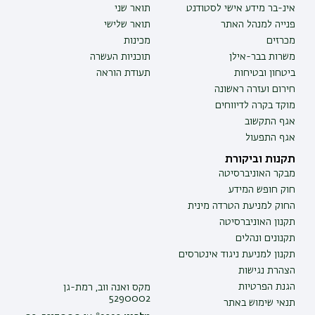
אינ-בר מידע אישי לסטודנט
תואר שני
פנייה למנהל האתר
תואר שלישי
מכרזים
מכינות
משרות בבר-אילן
תוכניות העשרה
ביטחון ובטיחות
תעודת הוראה
חירום ועזרה ראשונה
מוקד בקרה לדיווחים
אגף התקשוב
אגף התפעול
תקנות וביקורת
מבקר האוניברסיטה
חוק חופש המידע
החוק למניעת הטרדה מינית
תקנון האוניברסיטה
תקנונים ונהלים
תקנון למניעת ניגוד אינטרסים
הצהרת נגישות
הגנת הפרטיות
מקס ואנה ווב, רמת-גן
5290002
תנאי שימוש באתר