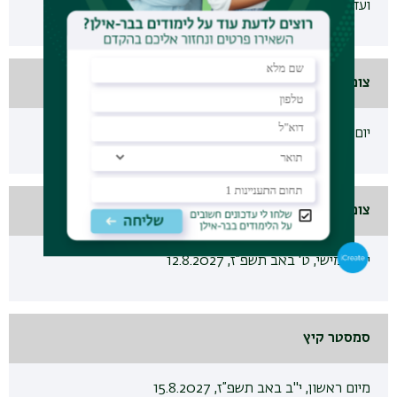
ועד יום שלישי, כ"ח באב תשפ”ז, 31.8.2027
צום י"ז בתמוז (אין לקיים בחינות)
יום חמישי י"ז בתמוז תשפ"ז, 22.7.27
צום ט' באב (אין לקיים בחינות)
יום חמישי, ט' באב תשפ”ז, 12.8.2027
סמסטר קיץ
מיום ראשון, י"ב באב תשפ”ז, 15.8.2027