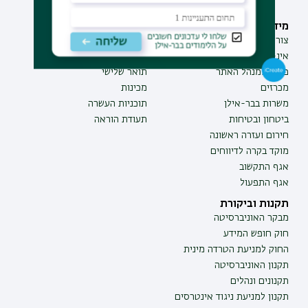
מידע וסיוע
תחומי לימוד
צור קשר
תואר ראשון
אינ-בר מידע אישי לסטודנט
תואר שני
פנייה למנהל האתר
תואר שלישי
מכרזים
מכינות
משרות בבר-אילן
תוכניות העשרה
ביטחון ובטיחות
תעודת הוראה
חירום ועזרה ראשונה
מוקד בקרה לדיווחים
אגף התקשוב
אגף התפעול
תקנות וביקורת
מבקר האוניברסיטה
חוק חופש המידע
החוק למניעת הטרדה מינית
תקנון האוניברסיטה
תקנונים ונהלים
תקנון למניעת ניגוד אינטרסים