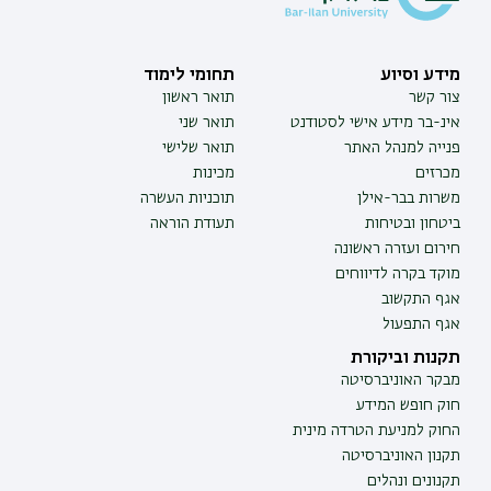
מידע וסיוע
תחומי לימוד
צור קשר
תואר ראשון
אינ-בר מידע אישי לסטודנט
תואר שני
פנייה למנהל האתר
תואר שלישי
מכרזים
מכינות
משרות בבר-אילן
תוכניות העשרה
ביטחון ובטיחות
תעודת הוראה
חירום ועזרה ראשונה
מוקד בקרה לדיווחים
אגף התקשוב
אגף התפעול
תקנות וביקורת
מבקר האוניברסיטה
חוק חופש המידע
החוק למניעת הטרדה מינית
תקנון האוניברסיטה
תקנונים ונהלים