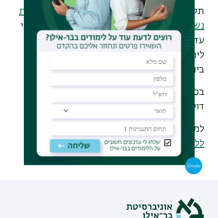
תלמידי המחקר, בין היתר על ידי הענקת
מלגות
נשיא
לדוקטורנטים מצטיינים, על בסיס תחרותי
עד סכום של 72,000 ש"ח בשנה, פטור משכר
לימוד והשתתפות במימון הצגת המחקר בכנס
בינלאומי.
בכל שנה מעניקה אוניברסיטת בר-אילן תארי
דוקטור למאות סטודנטים, ועל כך גאוותה.
למידע נוסף בואו לבקר באתר
בית הספר
ללימודים מתקדמים