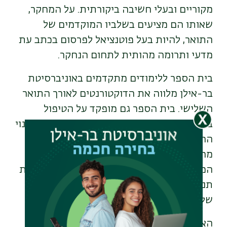
מקוריים ובעלי חשיבה ביקורתית. על המחקר,
שאותו הם מציעים בשלביו המוקדמים של
התואר, להיות בעל פוטנציאל לפרסום בכתב עת
מדעי ותרומה מהותית לתחום הנחקר.
בית הספר ללימודים מתקדמים באוניברסיטת
בר-אילן מלווה את הדוקטורנטים לאורך התואר
השלישי. בית הספר גם מופקד על הטיפול
באישור תוכניות לימודים לתואר שלישי ועל מינוי
החוקרים הבכירים המורשים להנחות תלמידי
מחקר. הוועדה מטפלת בפניותיהם של
המעוניינים להתקבל ללימודי דוקטורט, בקביעת
תנאי הקבלה, אישור הצעת המחקר ובשיפוטה
של העבודה בסופו של דבר.
האוניברסיטה משקיעה משאבים רבים בעידוד