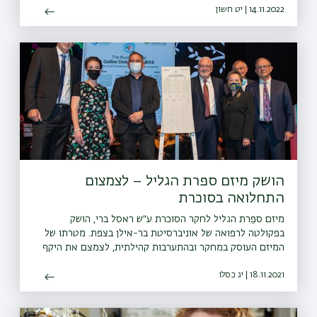
14.11.2022 | יט חשון
הושק מיזם ספרת הגליל – לצמצום
התחלואה בסוכרת
מיזם ספֵרת הגליל לחקר הסוכרת ע״ש ראסל ברי, הושק
בפקולטה לרפואה של אוניברסיטת בר-אילן בצפת. מטרתו של
המיזם העוסק במחקר ובהתערבות קהילתית, לצמצם את היקף
התחלואה בסוכרת בגליל.
18.11.2021 | יג כסלו