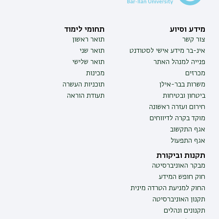
מידע וסיוע
תחומי לימוד
צור קשר
תואר ראשון
אינ-בר מידע אישי לסטודנט
תואר שני
פנייה למנהל האתר
תואר שלישי
מכרזים
מכינות
משרות בבר-אילן
תוכניות העשרה
ביטחון ובטיחות
תעודת הוראה
חירום ועזרה ראשונה
מוקד בקרה לדיווחים
אגף התקשוב
אגף התפעול
תקנות וביקורת
מבקר האוניברסיטה
חוק חופש המידע
החוק למניעת הטרדה מינית
תקנון האוניברסיטה
תקנונים ונהלים