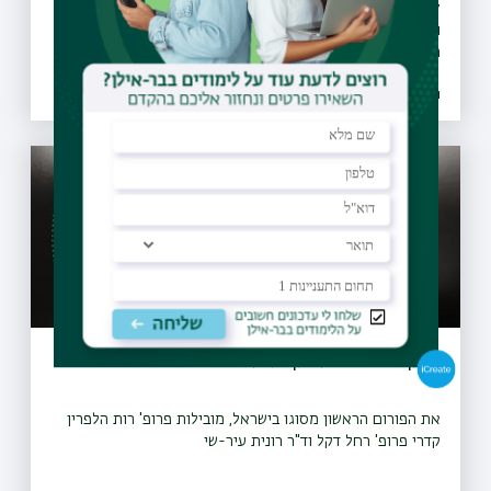
27 מועצות מקומיות ומועצות אזוריות חתמו על אמנת המיזם
והתחייבו לבצע הסברה, חינוך, ואכיפה ברוחו, החלו פעילויות
הסברה חינוך ואכיפה ברשויות ו-30 רשויות נוספות הביעו נכונות
להצטרף גם הן למיזם
26.07.2021 | טז אב
הוקם פורום לחקר אלימות במשפחה
את הפורום הראשון מסוגו בישראל, מובילות פרופ' רות הלפרין
קדרי פרופ' רחל דקל וד"ר רונית עיר-שי