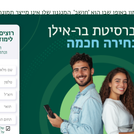
ן באופן שבו הוא 'חושב'. המנגנון שלו אינו מייצר תמו
ת מידע: התמונה המקורית, הנחיית הטקסט של המשת
נה המלאכותית. שילוב שלושת המקורות מאפשר לשמור ע
ק, הוספת אובייקט חדש לסצנה מורכבת באמצעות קלט ט
יא דורשת לשמור על שלמות התמונה המקורית תוך שילו
דלים קיימים מתקשים באיזון הזה, אך
Add-It
הראה תו
ים אנושיים ב-80% מהמקרים
."