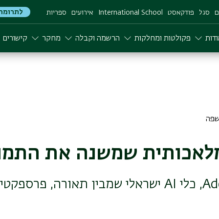
לתרומה
ם
סגל
פודקאסט
International School
אירועים
ספריות
דות
פקולטות ומחלקות
הרשמה וקבלה
מחקר
קישורים
לאכותית שמשנה את התמו
הכירו את Add-It, כלי AI ישראלי שמבין תאורה, פ