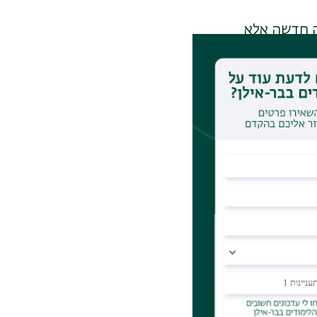
נה חדשה אלא
מש, והתוצר
ל עקביות
קסט בלבד היא
ב חלק של
צאות משופרות