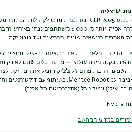
ות ישראלית
בכנס
ICLR 2025
בסינגפור, מרכז לקהילות הבינה המ
8,000 משתתפים נכחו באירוע, וחברת
 הבינה המלאכותית, אוניברסיטת בר-אילן ממשיכה 
ראית בקנה מידה עולמי — פיתוח כלים שהם לא רק מ
י השפעה רחבה
.
פרופ' גל צ'צ'יק הוביל את הפרויקט לצד 
יב ו
-Mentee Robotics,
בשיתוף עם דוקטורנטים וחו
 בר-אילן) ויועד טבל (אוניברסיטת תל אביב)
.
ות
Nvidia
לימודים במדעי המחשב