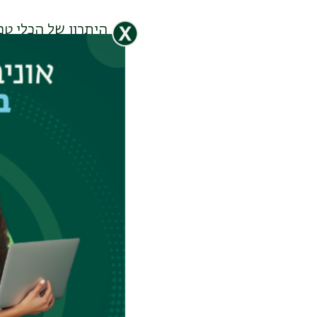
היתרון של הכלי טמו
משלב שלושה מקורו
שנוצר על ידי הבי
מרחבית וחזותית
.
לדברי פרופ' צ'צ'י
אתגר לא פשוט. "ה
האובייקט החדש. מו
— שהועדפו על ידי מעריכ