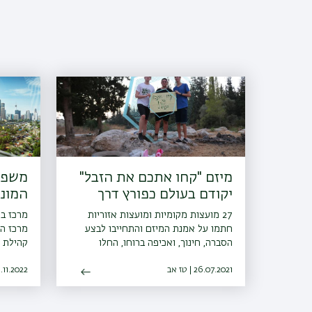
מיזם "קחו אתכם את הזבל"
משפי
יקודם בעולם כפורץ דרך
המוני
27 מועצות מקומיות ומועצות אזוריות
מרכז בר
חתמו על אמנת המיזם והתחייבו לבצע
מרכז הש
הסברה, חינוך, ואכיפה ברוחו, החלו
קהילת 
פעילויות הסברה חינוך ואכיפה ברשויות
לאחרונה
26.07.2021 | טז אב
ו-30 רשויות נוספות הביעו נכונות
16.11.2022 | כא 
לשיפור
להצטרף גם הן למיזם
האתגרים
מתקדמו