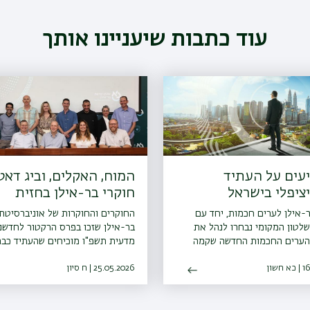
עוד כתבות שיעניינו אותך
עים על העתיד
המוח, האקלים, וביג דאט
ציפלי בישראל
חוקרי בר-אילן בחזית
המחקר
-אילן לערים חכמות, יחד עם
החוקרים והחוקרות של אוניברסיטת
לטון המקומי נבחרו לנהל את
בר-אילן שזכו בפרס הרקטור לחדשנ
הערים החכמות החדשה שקמה
מדעית תשפ"ו מוכיחים שהעתיד כבר
 בישראל. שיתוף פעולה זה יביא
החל מרפואה מותאמת אישית ועד ס
חשון
 משמעותי בהתמודדות עם
25.05.2026 | ח סיון
המרד החשמונאים
 המוניציפליים בעזרת טכנולוגיות
ת