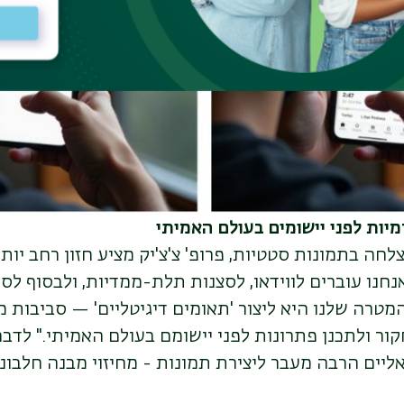
ות לפני יישומים בעולם האמיתי
ה בתמונות סטטיות, פרופ' צ'צ'יק מציע חזון רחב יותר
נחנו עוברים לווידאו, לסצנות תלת-ממדיות, ולבסוף לסי
המטרה שלנו היא ליצור 'תאומים דיגיטליים' — סביבות 
חקור ולתכנן פתרונות לפני יישומם בעולם האמיתי
." לדבר
אליים הרבה מעבר ליצירת תמונות - מחיזוי מבנה חלבוני