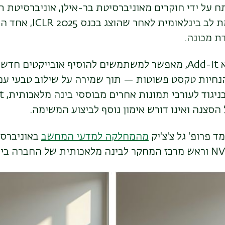
 על ידי חוקרים מאוניברסיטת בר-אילן, אוניברסיטת תל
 לב בינלאומית לאחר שהוצג בכנס
ICLR 2025
, אחד ה
ת מכונה
.
Add-It,
מאפשר למשתמשים להוסיף אובייקטים חדשי
נחיות טקסט פשוטות — תוך שמירה על שילוב טבעי ע
יגוד לעורכי תמונות אחרים מבוססי בינה מלאכותית
, Add-It
 הסצנה ואינו דורש אימון נוסף לביצוע המשימה
.
ד פרופ' גל צ'צ'יק
מהמחלקה למדעי המחשב
באוניברסי
וראש מרכז המחקר לבינה מלאכותית של החברה בי