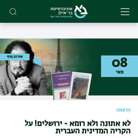
Skip
to
main
content
אירוע פיזי
08
מאי
הרצאה
לא אתונה ולא רומא - ירושלים! על
הקריה המדינית העברית