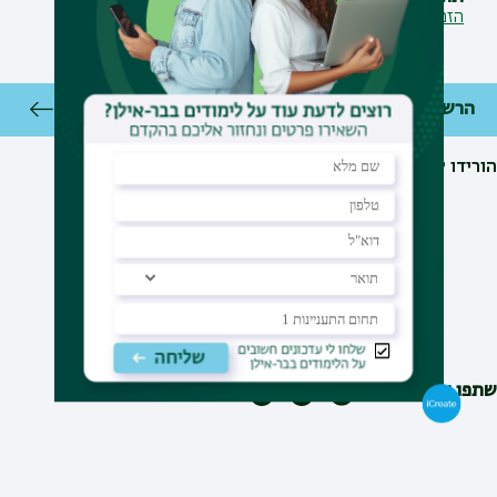
הזמנה
הרשמה
הורידו ליומן
יצירת קשר
מערך הספריות והמידע
:
03-5317955
דוא"ל
:
Lib.Ref@biu.ac.il
שתפו עם חברים