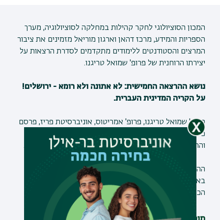
המכון הסוציולוגי לחקר קהילות במחלקה לסוציולוגיה, מערך
הספריות והמידע, מרכז דהאן וארגון מוריאל מזמינים את ציבור
המרצים והסטודנטים ללימודים מתקדמים לסדרת הרצאות על
יצירתו הרוחנית של פרופ' שמואל טריגנו.
נושא ההרצאה החמישית: לא אתונה ולא רומא - ירושלים!
על הקריה המדינית העברית.
פרופ' שמואל טריגנו, פרופ' אמריטוס, אוניברסיטת פריז, פרסם
כ- 30 ספרים בתחומי הסוציולוגיה, הפילוסופיה, הפוליטיקה
וההיסטוריה וערך כתבי עת וקבצים מדעיים בצרפת ובישראל.
ההרצאות יתקיימו בימי חמישי בין השעות 15:00 - 17:00
באולם ווייספלד, בניין פלדמן (301), אוניברסיטת בר-אילן.
הכניסה חופשית ומותנית בהרשמה מראש.
תוכנייה