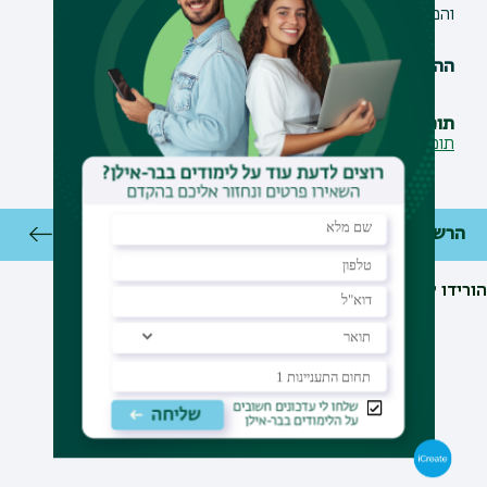
והמידע
ההשתתפות חינם אך מותנית בהרשמה מראש
תוכנייה
תוכנייה
הרשמה
הורידו ליומן
יצירת קשר
מערך הספריות והמידע
:
03-5317955
דוא"ל
:
Lib.Ref@biu.ac.il