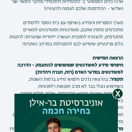
ארגז כלים לסמסטר ב' לתלמידות ולתלמידי מחקר לתואר שני
ושלישי - ההזדמנות שלכם לצמוח ולהצטיין!
מערך הספריות והמידע בשיתוף עם בית הספר ללימודים
מתקדמים מזמין אתכם, סטודנטיות וסטודנטים לתארים
מתקדמים, להצטרף לתוכנית העשרה ייחודית שמטרתה להקנות
כלים פרקטיים שיסייעו לכם להתנהלות במרחב האקדמי.
הרצאה חמישית
חיפושי מידע לסטודנטים שמחפשים להתעמק
-
הדרכה
לסטודנטים במדעי האדם (רוח, חברה ויהדות)
תקציר:
בהרצאה נדגים חיפושי מידע ברמות השונות,
כשחיפוש גוגלי כבר לא מניב תוצאות רלוונטיות
.
נציג טיפים ושיטות חיפוש מתקדמות
איתור מילות מפתח
באמצעות רשימת נושאים, תיזאורוס וכלי
AI
, ובניית שאילתת
חיפוש כולל אפשרויות הגבלה שונות. כמו כן, נציג את הצגת
תוסף
LibKey
שעושה את החיים קלים יותר באיתור מאמרים
מדעיים
.
מרצה
: לאה נמדר, מידענית במדור הדרכה ויעץ, מערך הספריות