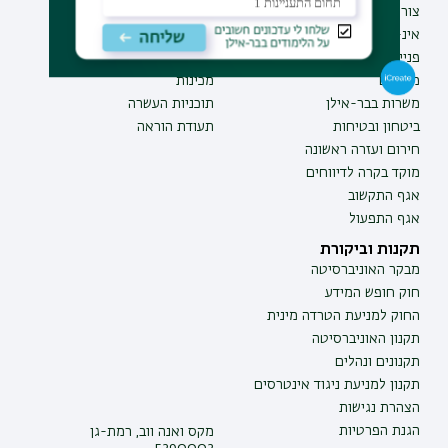
צור קשר
תואר ראשון
אינ-בר מידע אישי לסטודנט
תואר שני
פנייה למנהל האתר
תואר שלישי
מכרזים
מכינות
משרות בבר-אילן
תוכניות העשרה
ביטחון ובטיחות
תעודת הוראה
חירום ועזרה ראשונה
מוקד בקרה לדיווחים
אגף התקשוב
אגף התפעול
תקנות וביקורת
מבקר האוניברסיטה
חוק חופש המידע
החוק למניעת הטרדה מינית
תקנון האוניברסיטה
תקנונים ונהלים
תקנון למניעת ניגוד אינטרסים
הצהרת נגישות
הגנת הפרטיות
מקס ואנה ווב, רמת-גן
5290002