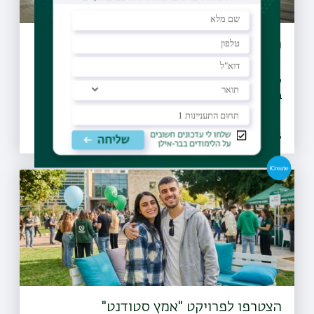
הסדר תנועה חדש בצומת שער דהאן (10)
קהילת בר-אילן היקרה, אנא ראו הודעה מטעם חברת נת"ע,
במסגרת פרויקט הקו הסגול של הרכבת הקלה
01.06.2026 | טו סיון
הצטרפו לפרויקט "אמץ סטודנט"