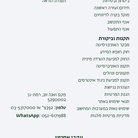
ביטחון ובטיחות
תעודת הוראה
חירום ועזרה ראשונה
מוקד בקרה לדיווחים
אגף התקשוב
אגף התפעול
תקנות וביקורת
מבקר האוניברסיטה
חוק חופש המידע
החוק למניעת הטרדה מינית
תקנון האוניברסיטה
תקנונים ונהלים
תקנון למניעת ניגוד אינטרסים
הצהרת נגישות
הגנת הפרטיות
מקס ואנה ווב, רמת-גן
5290002
תנאי שימוש באתר
טלפון:
9392* או 03-5317000
שימוש נאות במערכות המחשוב
מדיניות פרטיות מלגות
052-6171988
WhatsApp:
עקבו אחרינו