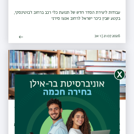
עבודות ליצירת הסדר חדש של תנועת כלי רכב ברחוב ז׳בוטינסקי,
בקטע שבין כיכר ישראל לרחוב אנצו סירני
21.07.2026 | ו אב
הארכת שעות הפעילות של ספריות בר-אילן
לרגל תקופת המבחנים, שש מספריות האוניברסיטה מאריכות את
שעות הפעילות שלהן