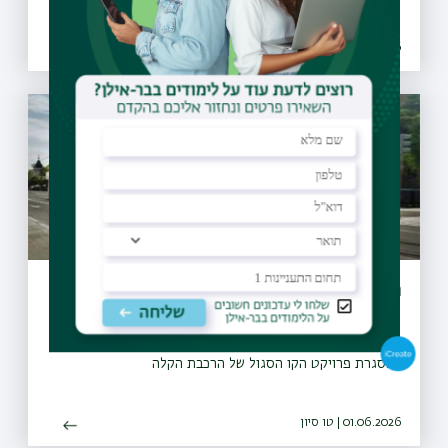
08.07.2026 | כב תמוז
הסדר תנועה חדש בצומת שער דהאן (10)
קהילת בר-אילן היקרה, אנא ראו הודעה מטעם חברת נת"ע,
במסגרת פרויקט הקו הסגול של הרכבת הקלה
01.06.2026 | טו סיון