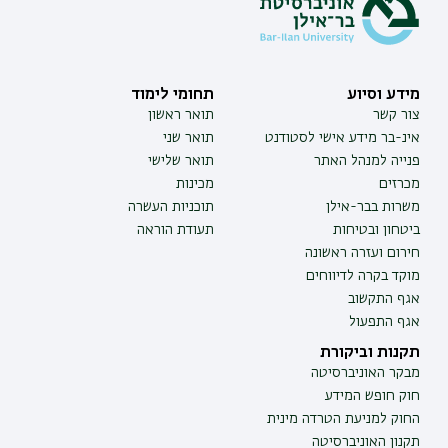
מידע וסיוע
תחומי לימוד
צור קשר
תואר ראשון
אינ-בר מידע אישי לסטודנט
תואר שני
פנייה למנהל האתר
תואר שלישי
מכרזים
מכינות
משרות בבר-אילן
תוכניות העשרה
ביטחון ובטיחות
תעודת הוראה
חירום ועזרה ראשונה
מוקד בקרה לדיווחים
אגף התקשוב
אגף התפעול
תקנות וביקורת
מבקר האוניברסיטה
חוק חופש המידע
החוק למניעת הטרדה מינית
תקנון האוניברסיטה