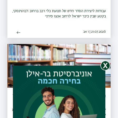
עבודות ליצירת הסדר חדש של תנועת כלי רכב ברחוב ז׳בוטינסקי,
בקטע שבין כיכר ישראל לרחוב אנצו סירני
21.07.2026 | ו אב
הארכת שעות הפעילות של ספריות בר-אילן
לרגל תקופת המבחנים, שש מספריות האוניברסיטה מאריכות את
שעות הפעילות שלהן