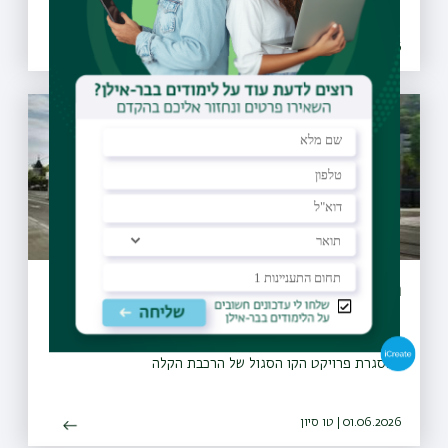
08.07.2026 | כב תמוז
הסדר תנועה חדש בצומת שער דהאן (10)
קהילת בר-אילן היקרה, אנא ראו הודעה מטעם חברת נת"ע,
במסגרת פרויקט הקו הסגול של הרכבת הקלה
01.06.2026 | טו סיון