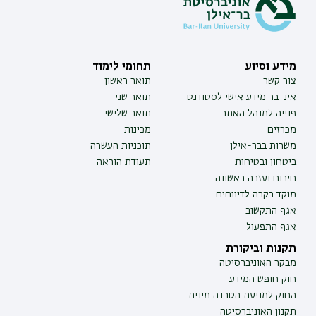
מידע וסיוע
תחומי לימוד
צור קשר
תואר ראשון
אינ-בר מידע אישי לסטודנט
תואר שני
פנייה למנהל האתר
תואר שלישי
מכרזים
מכינות
משרות בבר-אילן
תוכניות העשרה
ביטחון ובטיחות
תעודת הוראה
חירום ועזרה ראשונה
מוקד בקרה לדיווחים
אגף התקשוב
אגף התפעול
תקנות וביקורת
מבקר האוניברסיטה
חוק חופש המידע
החוק למניעת הטרדה מינית
תקנון האוניברסיטה