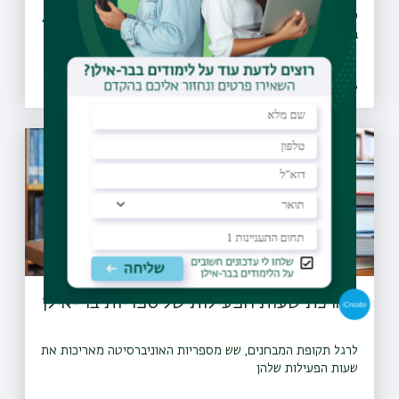
עבודות ליצירת הסדר חדש של תנועת כלי רכב ברחוב ז׳בוטינסקי,
בקטע שבין כיכר ישראל לרחוב אנצו סירני
21.07.2026 | ו אב
הארכת שעות הפעילות של ספריות בר-אילן
לרגל תקופת המבחנים, שש מספריות האוניברסיטה מאריכות את
שעות הפעילות שלהן