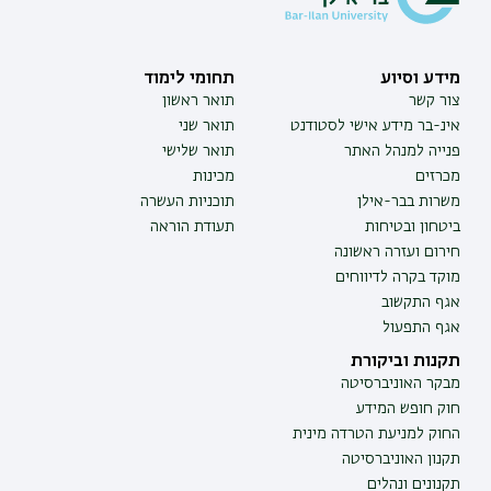
מידע וסיוע
תחומי לימוד
צור קשר
תואר ראשון
אינ-בר מידע אישי לסטודנט
תואר שני
פנייה למנהל האתר
תואר שלישי
מכרזים
מכינות
משרות בבר-אילן
תוכניות העשרה
ביטחון ובטיחות
תעודת הוראה
חירום ועזרה ראשונה
מוקד בקרה לדיווחים
אגף התקשוב
אגף התפעול
תקנות וביקורת
מבקר האוניברסיטה
חוק חופש המידע
החוק למניעת הטרדה מינית
תקנון האוניברסיטה
תקנונים ונהלים