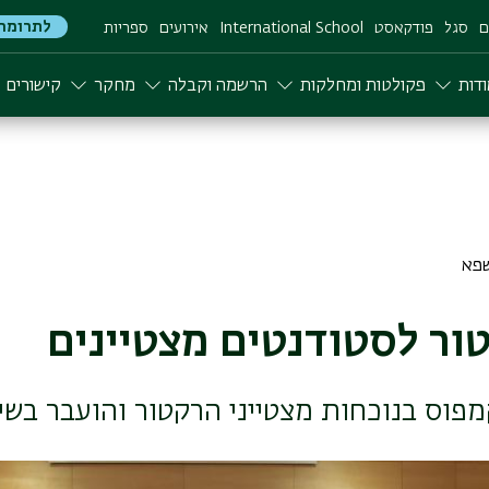
לתרומה
ם
סגל
פודקאסט
International School
אירועים
ספריות
דות
פקולטות ומחלקות
הרשמה וקבלה
מחקר
קישורים
ור לסטודנטים מצטיינים
פוס בנוכחות מצטייני הרקטור והועבר בשיד