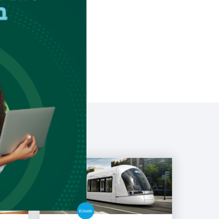
סטודנטים לתואר ש
צפו בתמונות
ותייגו