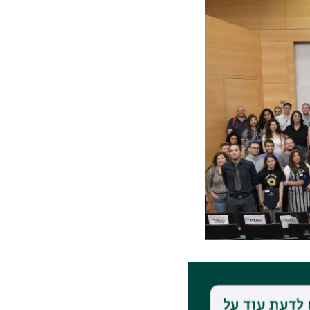
פרס הרקטור לסטודנטים מצטיינים לכל התארים, נערך ביום שני, כ"ז בסיון, 7 ביוני באולם ננו.