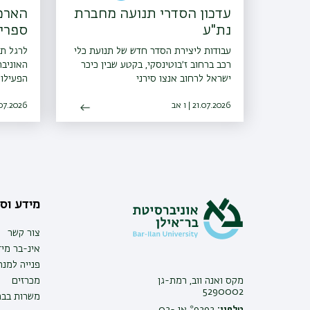
עדכון הסדרי תנועה מחברת
הארכ
נת"ע
ספריו
עבודות ליצירת הסדר חדש של תנועת כלי
לרגל ת
רכב ברחוב ז׳בוטינסקי, בקטע שבין כיכר
האוניב
ישראל לרחוב אנצו סירני
הפעילות
21.07.2026 | ו אב
08.07.2026 | כ
מידע וסי
צור קשר
אינ-בר מיד
פנייה למנ
מקס ואנה ווב, רמת-גן
מכרזים
5290002
משרות בבר
טלפון:
9392* או 03-