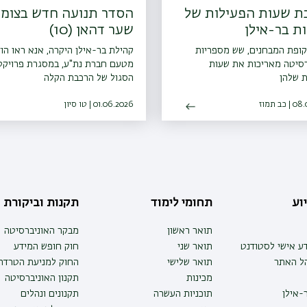
ת שעות הפעילות של
הסדר תנועה חדש בצומ
ת בר-אילן
שער דהאן (10)
קופת המבחנים, שש מספריות
קהילת בר-אילן היקרה, אנא ראו הו
רסיטה מאריכות את שעות
מטעם חברת נת"ע, במסגרת פרויקט
 שלהן
הסגול של הרכבת הקלה
ב תמוז
01.06.2026 | טו סיון
וע
תחומי לימוד
תקנות וביקורת
תואר ראשון
מבקר האוניברסיטה
ע אישי לסטודנט
תואר שני
חוק חופש המידע
הל האתר
תואר שלישי
החוק למניעת הטרדה 
מכינות
תקנון האוניברסיטה
-אילן
תוכניות העשרה
תקנונים ונהלים