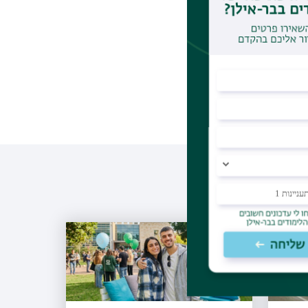
הפרס הוענק ל-101 סטודנטים: 60 סטודנטים לתואר ראשון, 17 סטודנטים לתואר שני ו-24