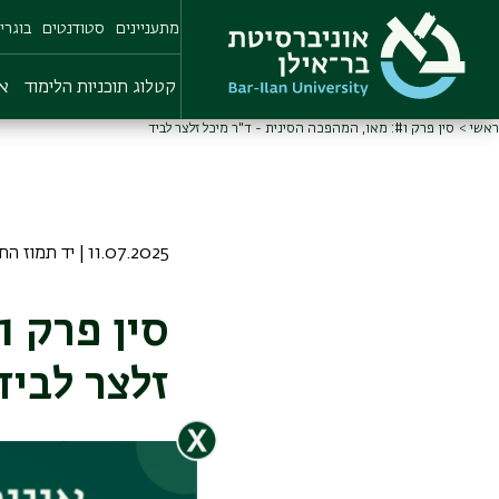
Skip
מתעניינים
סטודנטים
בוגרי
to
main
content
קטלוג תוכניות הלימוד
או
ראשי
סין פרק #1: מאו, המהפכה הסינית - ד"ר מיכל זלצר לביד
11.07.2025 | יד תמוז התשפה
זלצר לביד
הפכה הקומוניסטית 
סתירות: אינטלקטו