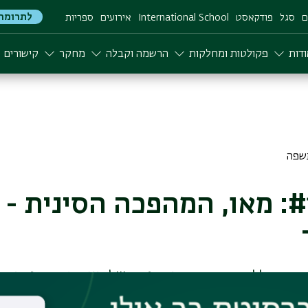
לתרומה
ם
סגל
פודקאסט
International School
אירועים
ספריות
דות
פקולטות ומחלקות
הרשמה וקבלה
מחקר
קישורים
סין פרק #1: מאו, המהפכה הסינית 
התחוללה בסין תחת מנהיגותו של מאו דזה-דונג, מנהיג
אל שרדף משכילים, מהפכן אך לאומן. על אף המאורעות