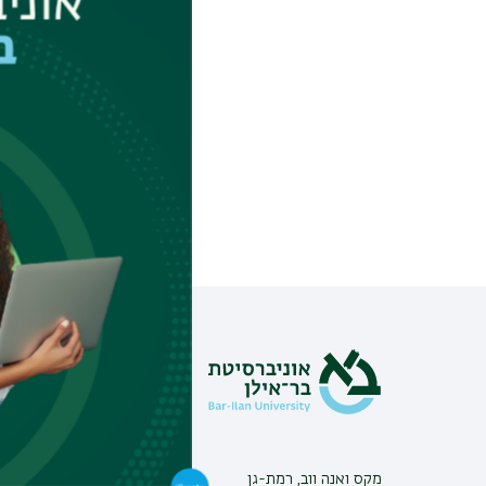
העם הסיני תחת שלט
ומזרח אסיה מדברת
מידע וסי
צור קשר
אינ-בר מיד
פנייה למנ
מקס ואנה ווב, רמת-גן
מכרזים