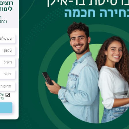
ונו, מאו הוא עדיין סמל בסין. ד"ר מיכל זלצר לביד מה
 על המהפכה בסין ועל האיש שהוביל אותה.
עקבו אחרי
וע
תחומי לימוד
תקנות וביקורת
תואר ראשון
מבקר האוניברסיטה
ע אישי לסטודנט
תואר שני
חוק חופש המידע
הל האתר
תואר שלישי
החוק למניעת הטרדה 
מכינות
תקנון האוניברסיטה