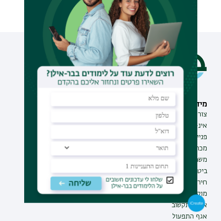
מידע וסיוע
תחומי לימוד
צור קשר
תואר ראשון
אינ-בר מידע אישי לסטודנט
תואר שני
פנייה למנהל האתר
תואר שלישי
מכרזים
מכינות
משרות בבר-אילן
תוכניות העשרה
ביטחון ובטיחות
תעודת הוראה
חירום ועזרה ראשונה
מוקד בקרה לדיווחים
אגף התקשוב
אגף התפעול