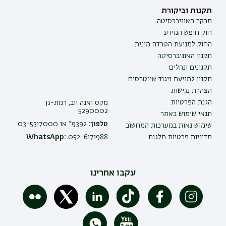
תקנות וביקורת
מבקר האוניברסיטה
חוק חופש המידע
החוק למניעת הטרדה מינית
תקנון האוניברסיטה
תקנונים ונהלים
תקנון למניעת ניגוד אינטרסים
הצהרת נגישות
הגנת הפרטיות
מקס ואנה ווב, רמת-גן
5290002
תנאי שימוש באתר
טלפון:
9392* או 03-5317000
שימוש נאות במערכות המחשוב
מדיניות פרטיות מלגות
052-6171988
WhatsApp:
עקבו אחרינו